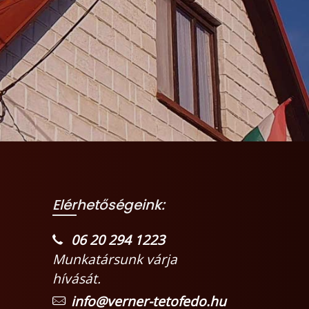
Elérhetőségeink:
06 20 294 1223
Munkatársunk várja
hívását.
info@verner-tetofedo.hu