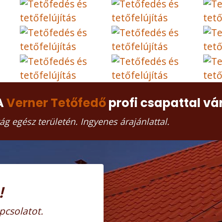
A
Verner Tetőfedő
profi csapattal vá
ág
egész területén. Ingyenes árajánlattal.
!
pcsolatot.