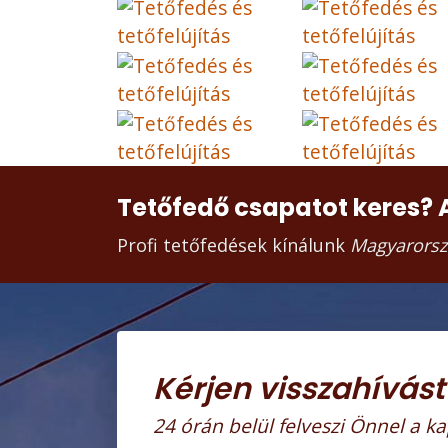
Tetőfedő csapatot keres? 
Profi tetőfedések kínálunk
Magyarorsz
Kérjen visszahívást
24 órán belül felveszi Önnel a ka