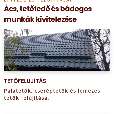
ÉPÍTÉSE ÉS FELÚJÍTÁSA!
Ács, tetőfedő és bádogos
munkák kivitelezése
TETŐFELÚJÍTÁS
Palatetők, cseréptetők és lemezes
tetők felújítása.