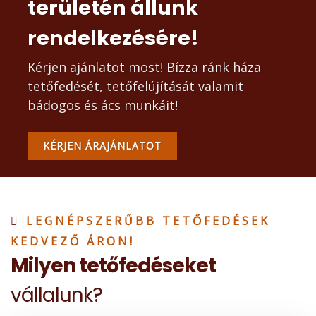
területén állunk
rendelkezésére!
Kérjen ajánlatot most! Bízza ránk háza
tetőfedését, tetőfelújítását valamit
bádogos és ács munkáit!
KÉRJEN ÁRAJÁNLATOT
LEGNÉPSZERŰBB TETŐFEDÉSEK
KEDVEZŐ ÁRON!
Milyen tetőfedéseket
vállalunk?