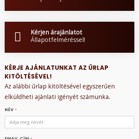
Kérjen árajánlatot
Állapotfelméréssel!
KÉRJE AJÁNLATUNKAT AZ ŰRLAP
KITÖLTÉSÉVEL!
Az alábbi űrlap kitöltésével egyszerűen
elküldheti ajánlati igényét számunka.
NÉV
*
EMAIL CÍM
*