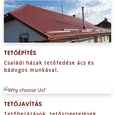
TETŐÉPÍTÉS
Családi házak tetőfedése ács és
bádogos munkával.
TETŐJAVÍTÁS
Tetőbezázások, tetőszigetelések